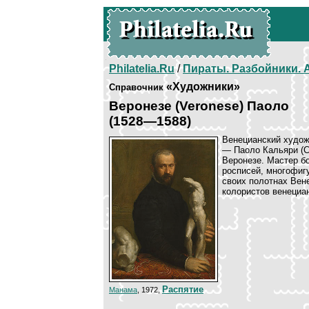
Philatelia.Ru
/
Пираты. Разбойники.
«Художники»
Справочник
Веронезе (Veronese) Паоло
(1528—1588)
Венецианский худож
— Паоло Кальяри (Cag
Веронезе. Мастер б
росписей, многофиг
своих полотнах Вен
колористов венециа
Распятие
Манама
, 1972,