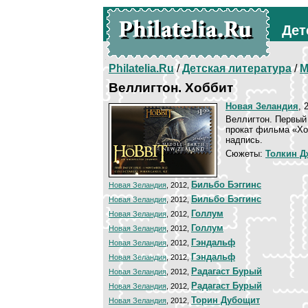
Дет
Philatelia.Ru
/
Детская литература
/
М
Веллигтон. Хоббит
Новая Зеландия
, 
Веллигтон. Первый
прокат фильма «Хо
надпись.
Сюжеты:
Толкин Дж
Бильбо Бэггинс
Новая Зеландия
, 2012,
Бильбо Бэггинс
Новая Зеландия
, 2012,
Голлум
Новая Зеландия
, 2012,
Голлум
Новая Зеландия
, 2012,
Гэндальф
Новая Зеландия
, 2012,
Гэндальф
Новая Зеландия
, 2012,
Радагаст Бурый
Новая Зеландия
, 2012,
Радагаст Бурый
Новая Зеландия
, 2012,
Торин Дубощит
Новая Зеландия
, 2012,