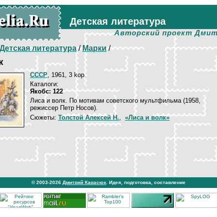
Детская литература
Авторский проект Дмит
Детская литература
/
Марки
/
к
СССР
, 1961, 3 kop.
Каталоги:
Якобс: 122
Лиса и волк. По мотивам советского мультфильма (1958,
режиссер Петр Носов).
Сюжеты:
Толстой Алексей Н.
,
«Лиса и волк»
© 2003-2026
Дмитрий Карасюк
. Идея, подготовка, составление