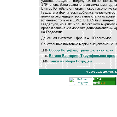
удалось овладеть Гваделупой, но по Парижск
1794 вновь была захвачена англичанами, одна
Виктор Юг объявил негритянское население св
Гваделупа фактически добилась независимости
военная экспедиция восстановила на острове 
(отменено только в 1848). В 1805 был введён 
Гваделупу, но в 1816 по Парижскому мирному 
провозглашена «заморским департаментом» Фр
на Гваделупе.
Денежная система: 1 франк = 100 сантимов.
Собственные почтовые марки выпускались с 18
Собор Нотр-Дам, Триумфальная арка
1936,
Богиня Виктория, Триумфальная арка
1946,
Танки у собора Нотр-Дам
1946,
© 2003-2026
Дмитрий 