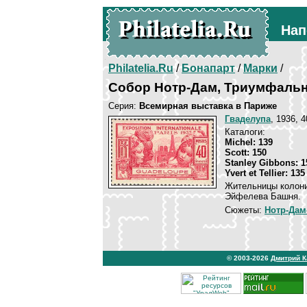
Нап
Philatelia.Ru
/
Бонапарт
/
Марки
/
Собор Нотр-Дам, Триумфальн
Серия:
Всемирная выставка в Париже
Гваделупа
, 1936, 
Каталоги:
Michel: 139
Scott: 150
Stanley Gibbons: 1
Yvert et Tellier: 135
Жительницы колони
Эйфелева Башня.
Сюжеты:
Нотр-Дам
© 2003-2026
Дмитрий 