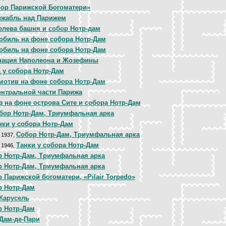
ор Парижской Богоматери»
жабль над Парижем
лева башня и собор Нотр-дам
обиль на фоне собора Нотр-Дам
обиль на фоне собора Нотр-Дам
нация Наполеона и Жозефины
 у собора Нотр-Дам
мотив на фоне собора Нотр-Дам
ентральной части Парижа
з на фоне острова Сите и собора Нотр-Дам
бор Нотр-Дам, Триумфальная арка
нки у собора Нотр-Дам
Собор Нотр-Дам, Триумфальная арка
, 1937,
Танки у собора Нотр-Дам
, 1946,
р Нотр-Дам, Триумфальная арка
р Нотр-Дам, Триумфальная арка
 Парижской богоматери, «Pilair Torpedo»
р Нотр-Дам
Карусель
р Нотр-Дам
Дам-де-Пари