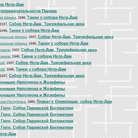
ор Нотр-Дам
топримечательности Парижа
Танки у собора Нотр-Дам
ая Африка
, 1946,
Собор Нотр-Дам, Триумфальная арка
 1937,
Танки у собора Нотр-Дам
 1946,
Собор Нотр-Дам, Триумфальная арка
риальная Африка
, 1937,
Танки у собора Нотр-Дам
риальная Африка
, 1946,
Собор Нотр-Дам, Триумфальная арка
Сомали
, 1937,
Танки у собора Нотр-Дам
Сомали
, 1946,
Собор Нотр-Дам, Триумфальная арка
тай
, 1937,
Танки у собора Нотр-Дам
тай
, 1946,
Собор Нотр-Дам, Триумфальная арка
 1937,
ронация Наполеона и Жозефины
ронация Наполеона и Жозефины
ронация Наполеона и Жозефины
Плакат к Олимпиаде, собор Нотр-Дам
кая Республика
, 1985,
 Гюго, Собор Парижской Богоматери
 Гюго, Собор Парижской Богоматери
 Гюго, Собор Парижской Богоматери
 Гюго, Собор Парижской Богоматери
отр-Дам