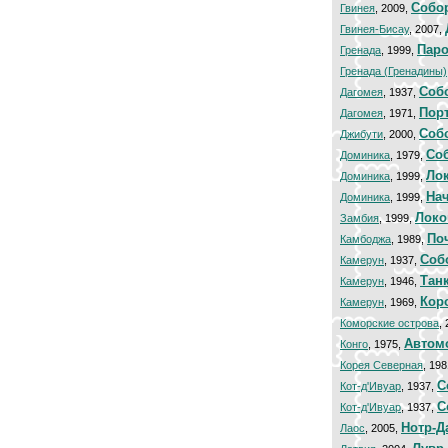
Собо
Гвинея
, 2009,
Гвинея-Бисау
, 2007,
Паро
Гренада
, 1999,
Гренада (Гренадины)
Соб
Дагомея
, 1937,
Порт
Дагомея
, 1971,
Соб
Джибути
, 2000,
Со
Доминика
, 1979,
Ло
Доминика
, 1999,
Нач
Доминика
, 1999,
Локо
Замбия
, 1999,
По
Камбоджа
, 1989,
Cоб
Камерун
, 1937,
Тан
Камерун
, 1946,
Кор
Камерун
, 1969,
Коморские острова
,
Автом
Конго
, 1975,
Корея Северная
, 19
С
Кот-д'Ивуар
, 1937,
С
Кот-д'Ивуар
, 1937,
Нотр-Д
Лаос
, 2005,