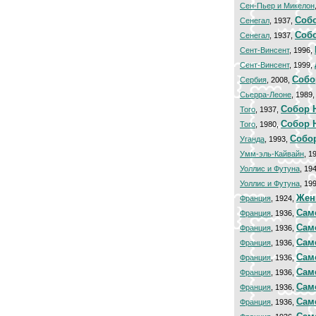
Сен-Пьер и Микелон
Cобо
Сенегал
, 1937,
Cобо
Сенегал
, 1937,
Сент-Винсент
, 1996,
Сент-Винсент
, 1999,
Собо
Сербия
, 2008,
Сьерра-Леоне
, 1989
Cобор 
Того
, 1937,
Собор 
Того
, 1980,
Собо
Уганда
, 1993,
Умм-эль-Кайвайн
, 1
Уоллис и Футуна
, 19
Уоллис и Футуна
, 19
Жен
Франция
, 1924,
Сам
Франция
, 1936,
Сам
Франция
, 1936,
Сам
Франция
, 1936,
Сам
Франция
, 1936,
Сам
Франция
, 1936,
Сам
Франция
, 1936,
Сам
Франция
, 1936,