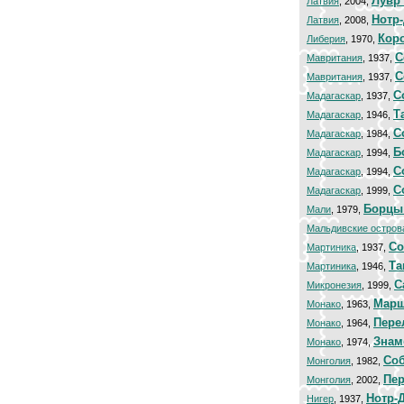
Лувр
Латвия
, 2004,
Нотр
Латвия
, 2008,
Кор
Либерия
, 1970,
С
Мавритания
, 1937,
С
Мавритания
, 1937,
C
Мадагаскар
, 1937,
Т
Мадагаскар
, 1946,
С
Мадагаскар
, 1984,
Б
Мадагаскар
, 1994,
С
Мадагаскар
, 1994,
С
Мадагаскар
, 1999,
Борцы 
Мали
, 1979,
Мальдивские остров
Со
Мартиника
, 1937,
Та
Мартиника
, 1946,
С
Микронезия
, 1999,
Марш
Монако
, 1963,
Пере
Монако
, 1964,
Знам
Монако
, 1974,
Соб
Монголия
, 1982,
Пер
Монголия
, 2002,
Нотр-
Нигер
, 1937,