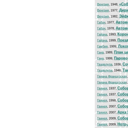
«Соб
Венгрия
, 1948,
Дири
Венгрия
, 1977,
Эйфе
Венгрия
, 1982,
Автом
Габон
, 1977,
Автом
Габон
, 1978,
Коро
Гайана
, 1993,
Поезд
Гайана
, 1999,
Локо
Гамбия
, 1999,
План ц
Гана
, 1989,
Парово
Гана
, 1999,
Со
Гваделупа
, 1936,
Та
Гваделупа
, 1946,
Гвиана Французская
Гвиана Французская
Собо
Гвинея
, 1937,
Собо
Гвинея
, 1937,
Собор
Гвинея
, 1998,
Собо
Гвинея
, 2007,
Арка 
Гвинея
, 2007,
Собо
Гвинея
, 2009,
Нотр-
Гвинея
, 2009,