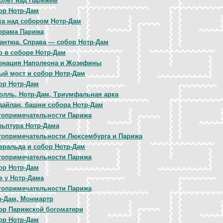
олет над Парижем
ор Нотр-Дам
ка над собором Нотр-Дам
орама Парижа
гантюа. Справа — собор Нотр-Дам
о в соборе Нотр-Дам
онация Наполеона и Жозефины
ый мост и собор Нотр-Дам
ор Нотр-Дам
Голль, Нотр-Дам, Триумфальная арка
дайлан, башни собора Нотр-Дам
топримечательности Парижа
льптура Нотр-Дама
топримечательности Люксембурга и Парижа
еральда и собор Нотр-Дам
топримечательности Парижа
ор Нотр-Дам
е у Нотр-Дама
топримечательности Парижа
р-Дам, Монмартр
ор Парижской богоматери
ор Нотр-Дам