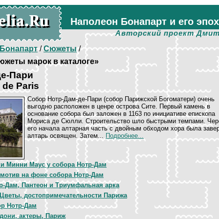
Наполеон Бонапарт и его эпо
Авторский проект Дмит
Бонапарт
/
Сюжеты
/
жеты марок в каталоге»
де-Пари
 de Paris
Собор Нотр-Дам-де-Пари (собор Парижской Богоматери) очень
выгодно расположен в ценре острова Сите. Первый камень в
основание собора был заложен в 1163 по инициативе епископа
Мориса де Сюлли. Строительство шло быстрыми темпами. Чере
его начала алтарная часть с двойным обходом хора была заве
алтарь освящен. Затем...
Подробнее...
и Минни Маус у собора Нотр-Дам
мотив на фоне собора Нотр-Дам
р-Дам, Пантеон и Триумфальная арка
Цветы, достопримечательности Парижа
р Нотр-Дам
дони, актеры, Париж