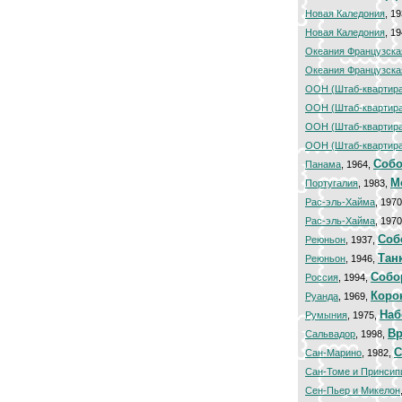
Новая Каледония
, 1
Новая Каледония
, 1
Океания Французска
Океания Французска
ООН (Штаб-квартира
ООН (Штаб-квартира
ООН (Штаб-квартира
ООН (Штаб-квартира
Собо
Панама
, 1964,
М
Португалия
, 1983,
Рас-эль-Хайма
, 197
Рас-эль-Хайма
, 197
Cоб
Реюньон
, 1937,
Тан
Реюньон
, 1946,
Собо
Россия
, 1994,
Коро
Руанда
, 1969,
Наб
Румыния
, 1975,
Вр
Сальвадор
, 1998,
С
Сан-Марино
, 1982,
Сан-Томе и Принсип
Сен-Пьер и Микелон