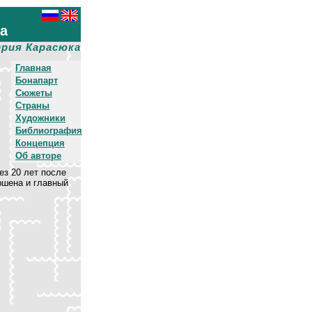
ха
рия Карасюка
Главная
Бонапарт
Сюжеты
Страны
Художники
Библиография
Концепция
Об авторе
з 20 лет после
ршена и главный