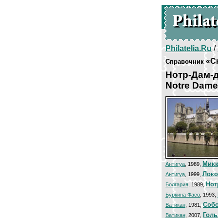
Philatelia.Ru
/
«Сю
Справочник
Нотр-Дам-
Notre Dame
Микк
Антигуа
, 1989,
Локо
Антигуа
, 1999,
Нот
Болгария
, 1989,
Буркина Фасо
, 1993,
Собо
Ватикан
, 1981,
Голь
Ватикан
, 2007,