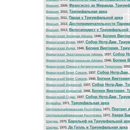
Франсиско де Миранда, Триумф
Франция
, 2009,
Триумфальная арка
Франция
, 2010,
Парад у Триумфальной арки
Франция
, 2011,
Достопримечательности Париж
Франция
, 2013,
Велосипедист у Триумфальной 
Франция
, 2013,
Богиня Викто
Французская Западная Африка
, 1946,
Собор Нотр-Дам, Триу
Французская Индия
, 1937,
Богиня Виктория, Три
Французская Индия
, 1946,
Собор Н
Французская Экваториальная Африка
, 1937,
Богиня 
Французская Экваториальная Африка
, 1946,
Французские Южные и Антарктические Территории
, 200
Собор Нотр-Дам,
Французский Берег Сомали
, 1937,
Богиня Виктория
Французский Берег Сомали
, 1946,
Собор Нотр-Дам, Т
Французский Индокитай
, 1937,
Богиня Виктория, 
Французский Индокитай
, 1946,
Собор Нотр-Дам, Триу
Французский Судан
, 1937,
Триумфальная арка
Фуджайра
, 1971,
Портрет 
Центральноафриканская Республика
, 1971,
Хенри Ба
Центральноафриканская Республика
, 1972,
Барельеф на Триумфальной арк
Шарджа
, 1970,
Де Голль и Триумфальная арка
Шарджа
, 1970,