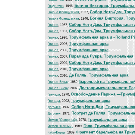
Богиня Виктория, Триумфальн
Гваделупа
, 1946,
Собор Нотр-Дам, Триу
Гвиана Французская
, 1937,
Богиня Виктория, Три
Гвиана Французская
, 1946,
Собор Нотр-Дам, Триумфальная 
Гвинея
, 1937,
Собор Нотр-Дам, Триумфальная 
Гвинея
, 1937,
Триумфальная арка и «Rolland Pi
Гвинея
, 1998,
Триумфальная арка
Гвинея
, 2006,
Триумфальная арка
Гвинея
, 2006,
Пирамида Лувра, Триумфальная 
Гвинея
, 2007,
Собор Нотр-Дам, Триумфальная 
Гвинея
, 2009,
Триумфальная арка
Гвинея
, 2010,
Де Голль, Триумфальная арка
Гвинея
, 2010,
Барельеф на Триумфальной
Гвинея-Бисау
, 1989,
Достопримечательности Па
Гвинея-Бисау
, 2007,
Освобождение Парижа —Триумф
Гренада
, 1970,
Триумфальная арка
Гренада
, 2002,
Собор Нотр-Дам, Триумфальная
Дагомея
, 1937,
Портрет де Голля, Триумфальна
Дагомея
, 1971,
Триумфальная арка
Йемен (Северный)
, 1970,
Гора, Триумфальная арка
Йемен (Южный)
, 1989,
Фрагмент барельефа на Триу
Кабо-Верде
, 1989,