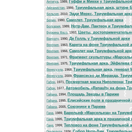
Гуффи и Микки у Триумфальной
Антигуа
, 1989,
Триумфальная арка, штурм 
Афганистан
, 1989,
Эдди Меркс, Триумфальная арк
Бельгия
, 2010,
Самолет, Триумфальная арка
Бенин
, 1980,
Нотр-Дам, Пантеон и Триумфал
Болгария
, 1989,
Цветы, достопримечательн
Буркина Фасо
, 1993,
Де Голль у Триумфальной арки
Вануату
, 1990,
Карета на фоне Триумфальной 
Венгрия
, 1963,
Самолет над Триумфальной арк
Венгрия
, 1966,
Фрагмент скульптуры «Марсель
Венгрия
, 1971,
Триумфальная арка, Эйфелева 
Венгрия
, 1975,
Триумфальная арка, генерал 
Венесуэла
, 1968,
Франсиско де Миранда, Триу
Венесуэла
, 2009,
Посмертная маска Наполеона; Тр
Габон
, 1971,
Автомобиль «Renault» на фоне Т
Габон
, 1977,
Площадь Звезды в Париже
Гайана
, 1994,
Елисейские поля в праздничной
Гайана
, 1995,
Союзники в Париже
Гайана
, 2005,
Барельеф «Марсельеза» на Триум
Гана
, 1989,
Триумфальная арка в праздичной
Гана
, 1995,
Тепловоз на фоне Триумфальной 
Гана
, 1999,
Собор Нотр-Дам, Триумфальна
Гваделупа
, 1936,