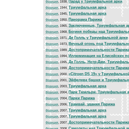
Парад у Триумфальной арки
Франция
, 1938,
Триумфальная арка
Франция
, 1944,
Триумфальная арка
Франция
, 1945,
Панорама Парижа
Франция
, 1950,
Заключенные, Триумфальная а
Франция
, 1965,
Богиня победы над Триумфаль
Франция
, 1968,
Де Голль у Триумфальной арки
Франция
, 1971,
Вечный огонь под Триумфальн
Франция
, 1973,
Достопримечательности Париж
Франция
, 1989,
Иллюминация на Елисейских п
Франция
, 1994,
Де Голль, Нотр-Дам, Триумфаль
Франция
, 1995,
Достопримечательности Париж
Франция
, 1999,
«Citroen DS 19» у Триумфально
Франция
, 2000,
Эйфелева башня и Триумфальн
Франция
, 2001,
Триумфальная арка
Франция
, 2003,
Парк Тюильри, Триумфальная 
Франция
, 2004,
Парки Парижа
Франция
, 2004,
Трамвай, здания Парижа
Франция
, 2006,
Триумфальная арка
Франция
, 2007,
Триумфальная арка
Франция
, 2007,
Достопримечательности Париж
Франция
, 2007,
Самолеты над Триумфальной а
Франция
, 2008,