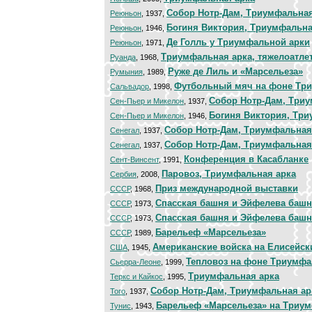
Cобор Нотр-Дам, Триумфальная
Реюньон
, 1937,
Богиня Виктория, Триумфальна
Реюньон
, 1946,
Де Голль у Триумфальной арки
Реюньон
, 1971,
Триумфальная арка, тяжелоатле
Руанда
, 1968,
Руже де Лиль и «Марсельеза»
Румыния
, 1989,
Футбольный мяч на фоне Тр
Сальвадор
, 1998,
Cобор Нотр-Дам, Три
Сен-Пьер и Микелон
, 1937,
Богиня Виктория, Три
Сен-Пьер и Микелон
, 1946,
Cобор Нотр-Дам, Триумфальная
Сенегал
, 1937,
Cобор Нотр-Дам, Триумфальная
Сенегал
, 1937,
Конференция в Касабланке
Сент-Винсент
, 1991,
Паровоз, Триумфальная арка
Сербия
, 2008,
Приз международной выставки
СССР
, 1968,
Спасская башня и Эйфелева баш
СССР
, 1973,
Спасская башня и Эйфелева баш
СССР
, 1973,
Барельеф «Марсельеза»
СССР
, 1989,
Американские войска на Елисейск
США
, 1945,
Тепловоз на фоне Триумфа
Сьерра-Леоне
, 1999,
Триумфальная арка
Теркс и Кайкос
, 1995,
Cобор Нотр-Дам, Триумфальная ар
Того
, 1937,
Барельеф «Марсельеза» на Триу
Тунис
, 1943,