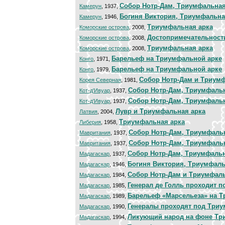
Cобор Нотр-Дам, Триумфальная
Камерун
, 1937,
Богиня Виктория, Триумфальна
Камерун
, 1946,
Триумфальная арка
Коморские острова
, 2008,
Достопримечательност
Коморские острова
, 2008,
Триумфальная арка
Коморские острова
, 2008,
Барельеф на Триумфальной арке
Конго
, 1971,
Барельеф на Триумфальной арке
Конго
, 1979,
Собор Нотр-Дам и Триум
Корея Северная
, 1981,
Собор Нотр-Дам, Триумфаль
Кот-д'Ивуар
, 1937,
Собор Нотр-Дам, Триумфаль
Кот-д'Ивуар
, 1937,
Лувр и Триумфальная арка
Латвия
, 2004,
Триумфальная арка
Либерия
, 1958,
Собор Нотр-Дам, Триумфаль
Мавритания
, 1937,
Собор Нотр-Дам, Триумфаль
Мавритания
, 1937,
Cобор Нотр-Дам, Триумфальн
Мадагаскар
, 1937,
Богиня Виктория, Триумфаль
Мадагаскар
, 1946,
Собор Нотр-Дам и Триумфаль
Мадагаскар
, 1984,
Генерал де Голль проходит 
Мадагаскар
, 1985,
Барельеф «Марсельеза» на 
Мадагаскар
, 1989,
Генералы проходят под Три
Мадагаскар
, 1990,
Ликующий народ на фоне Тр
Мадагаскар
, 1994,