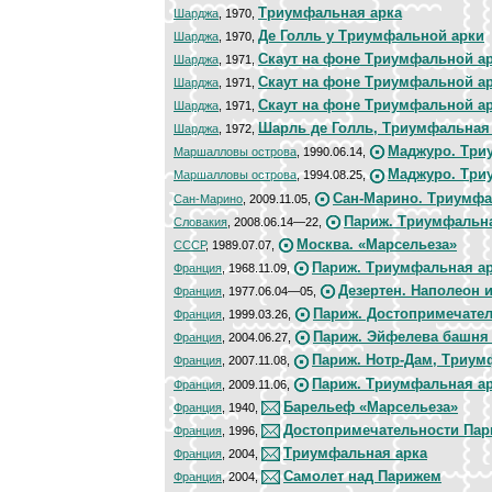
Триумфальная арка
Шарджа
, 1970,
Де Голль у Триумфальной арки
Шарджа
, 1970,
Скаут на фоне Триумфальной а
Шарджа
, 1971,
Скаут на фоне Триумфальной а
Шарджа
, 1971,
Скаут на фоне Триумфальной а
Шарджа
, 1971,
Шарль де Голль, Триумфальная
Шарджа
, 1972,
Маджуро. Три
Маршалловы острова
, 1990.06.14,
Маджуро. Три
Маршалловы острова
, 1994.08.25,
Сан-Марино. Триумфа
Сан-Марино
, 2009.11.05,
Париж. Триумфальна
Словакия
, 2008.06.14—22,
Москва. «Марсельеза»
СССР
, 1989.07.07,
Париж. Триумфальная а
Франция
, 1968.11.09,
Дезертен. Наполеон 
Франция
, 1977.06.04—05,
Париж. Достопримечате
Франция
, 1999.03.26,
Париж. Эйфелева башня
Франция
, 2004.06.27,
Париж. Нотр-Дам, Триум
Франция
, 2007.11.08,
Париж. Триумфальная а
Франция
, 2009.11.06,
Барельеф «Марсельеза»
Франция
, 1940,
Достопримечательности Пар
Франция
, 1996,
Триумфальная арка
Франция
, 2004,
Самолет над Парижем
Франция
, 2004,