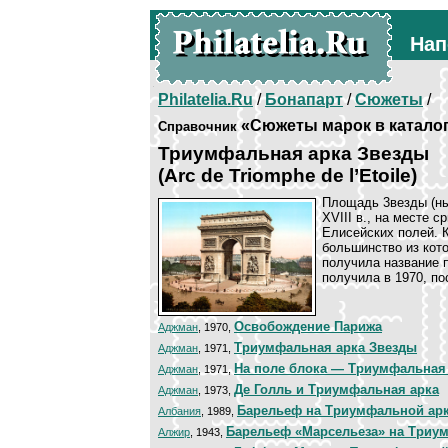
Нап
Philatelia.Ru
/
Бонапарт
/
Сюжеты
/
«Сюжеты марок в катало
Справочник
Триумфальная арка Звезды
(Arc de Triomphe de l’Etoile)
Площадь 3везды (ны
XVIII в., на месте 
Елисейских полей. 
большинство из кот
получила название 
получила в 1970, по
Освобождение Парижа
Аджман
, 1970,
Триумфальная арка Звезды
Аджман
, 1971,
На поле блока — Триумфальная
Аджман
, 1971,
Де Голль и Триумфальная арка
Аджман
, 1973,
Барельеф на Триумфальной ар
Албания
, 1989,
Барельеф «Марсельеза» на Триу
Алжир
, 1943,