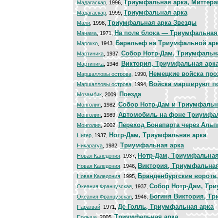
Триумфальная арка, Миттера
Мадагаскар
, 1996,
Триумфальная арка
Мадагаскар
, 1999,
Триумфальная арка Звезды
Мали
, 1998,
На поле блока — Триумфальная
Манама
, 1971,
Барельеф на Триумфальной ар
Марокко
, 1943,
Собор Нотр-Дам, Триумфальн
Мартиника
, 1937,
Виктория, Триумфальная арк
Мартиника
, 1946,
Немецкие войска про
Маршалловы острова
, 1990,
Войска маршируют п
Маршалловы острова
, 1994,
Поезда
Мозамбик
, 2009,
Собор Нотр-Дам и Триумфальн
Монголия
, 1982,
Автомобиль на фоне Триумфа
Монголия
, 1989,
Переход Бонапарта через Аль
Монголия
, 2002,
Нотр-Дам, Триумфальная арка
Нигер
, 1937,
Триумфальная арка
Никарагуа
, 1982,
Нотр-Дам, Триумфальная
Новая Каледония
, 1937,
Виктория, Триумфальная
Новая Каледония
, 1946,
Бранденбургские ворота
Новая Каледония
, 1995,
Cобор Нотр-Дам, Тр
Океания Французская
, 1937,
Богиня Виктория, Тр
Океания Французская
, 1946,
Де Голль, Триумфальная арка
Парагвай
, 1971,
Триумфальная арка
Польша
, 2005,